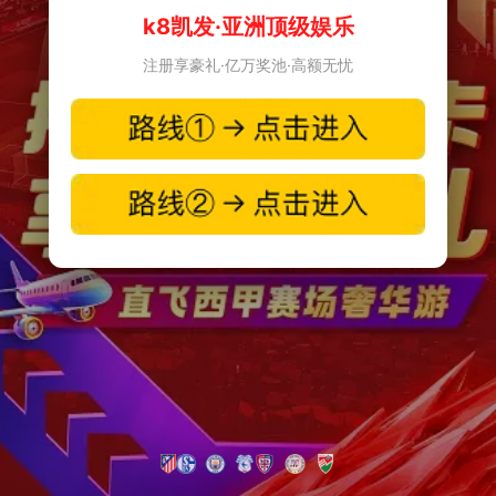
k8凯发·亚洲顶级娱乐
注册享豪礼·亿万奖池·高额无忧